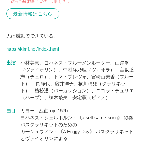
この公演は終了いたしました。
最新情報はこちら
人は感動でできている。
https://kimf.net/index.html
出演
小林美恵、ヨハネス・ブルーメンルーター、山岸努
（ヴァイオリン）、中村洋乃理（ヴィオラ）、宮坂拡
志（チェロ）、トマ・プレヴォ、宮崎由美香（フルー
ト）、 岡静代、藤井洋子、横川晴児（クラリネッ
ト）、植松透（パーカッション）、ニコラ・チュリエ
（ハープ）、練木繁夫、安宅薫（ピアノ）
曲目
ミヨー：組曲 op. 157b
ヨハネス・シェルホルン：《a self-same-song》 独奏
バスクラリネットのための
ガーシュウィン：《A Foggy Day》 バスクラリネット
とヴァイオリンによる