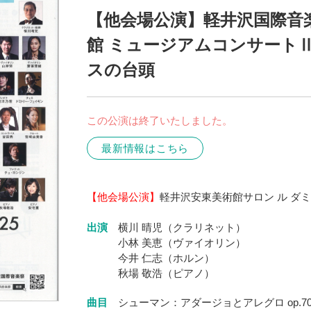
【他会場公演】軽井沢国際音楽
館 ミュージアムコンサート
スの台頭
この公演は終了いたしました。
最新情報はこちら
【他会場公演】
軽井沢安東美術館サロン ル ダ
出演
横川 晴児（クラリネット）
小林 美恵（ヴァイオリン）
今井 仁志（ホルン）
秋場 敬浩（ピアノ）
曲目
シューマン：アダージョとアレグロ op.7